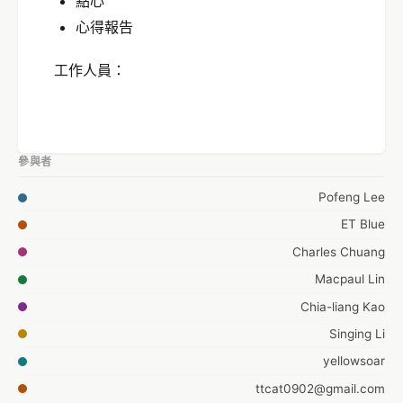
點心
心得報告
工作人員：
參與者
Pofeng Lee
ET Blue
Charles Chuang
Macpaul Lin
Chia-liang Kao
Singing Li
yellowsoar
ttcat0902@gmail.com