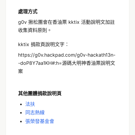
處理方式
g0v 揪松團會在香油票 kktix 活動說明文加註
收集資料原則。
kktix 捐款頁說明文字：
https://g0v.hackpad.com/g0v-hackath13n-
-doP8Y7aa1KH#:h=源碼大明神香油票說明文
案
其他團體捐款說明頁
法扶
同志熱線
張榮發基金會