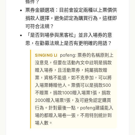
條件？
票券金額選項：目前會設定兩種以上票價供
捐款人選擇，避免認定為購買行為，這樣即
可符合法規？
「是否到場參與黑客松」並非入場券的意
思，在勸募法規上是否有更明確的用語？
pofeng: 票券的名稱原則上
SINGING LI
沒意見，但要在活動內文中註明是捐款
贈入場券，且活動票券，純屬捐款贈
票，資格不能退，如不克參加，可以將
入場票轉贈他人。票價可以是捐款500
不贈票，捐款1000贈入場票1張，捐款
2000贈入場票1張，及可避免認定購買
行為。針對最後一點，pofeng建議能入
場的都贈入場卷一張，不用特別統計到
場人數。