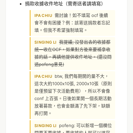
捐款收據收件地址（需寄送者請填寫）
需討論！如不填寫 ocf 後續
IPA CHIU
會不會有困擾？例：該寄送捐款者忘記
填。但我不希望強制填寫。
我提議; 沒發出去的收據都
SINGING LI
統一收在OCF，如果對方後來要補拿收
據的話，再請他提供收件地址。(還沒問
過pofeng意見)
btw, 我們每期開的量不大，
IPA CHIU
這次大約1000x10張, 2000x10張（原則
是僅預留下次活動費用），所以不會像
conf 上百張。日後如果開一個長期活動
放著募款，也會金額滿了先下架，缺額
再打開。
pofeng: 可以新增一個欄位
SINGING LI
問要不要收據，要收據的人就可以填寫