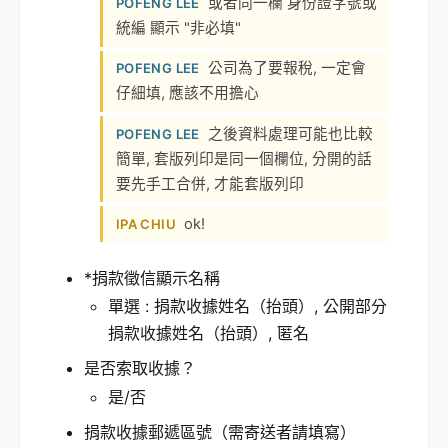
或者同一欄 身份證字號或
POFENG LEE
統編 顯示 "非必填"
公司為了要報稅, 一定會
POFENG LEE
仔細填, 應該不用擔心
之後資料處理可能也比較
POFENG LEE
簡單, 套版列印是同一個欄位, 分開的話
要先手工合併, 才能套版列印
ok!
IPA CHIU
*捐款徵信顯示名稱
單選 : 捐款收據姓名（抬頭）, 公開部分
捐款收據姓名（抬頭）, 匿名
是否索取收據？
是/否
捐款收據郵遞區號（需寄送者請填寫）