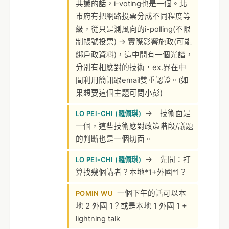
共識的話，i-voting也是一個。北
市府有把網路投票分成不同程度等
級，從只是測風向的i-polling(不限
制帳號投票) → 實際影響施政(可能
綁戶政資料)，這中間有一個光譜，
分別有相應對的技術，ex.界在中
間利用簡訊跟email雙重認證。(如
果想要這個主題可問小彭)
→ 技術面是
LO PEI-CHI (羅佩琪)
一個，這些技術應對政策階段/議題
的判斷也是一個切面。
→ 先問：打
LO PEI-CHI (羅佩琪)
算找幾個講者？本地*1+外國*1？
一個下午的話可以本
POMIN WU
地 2 外國 1？或是本地 1 外國 1 +
lightning talk