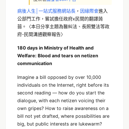
病後人生│一站式服務網站長
，
因緣際會
進入
公部門工作，嘗試擔任政府x民間的翻譯蒟
蒻。〈本日分享主題為醫糾法、長照雙法等政
府-民間溝通觀察報告〉
180 days in Ministry of Health and
Welfare: Blood and tears on netizen
communication
Imagine a bill opposed by over 10,000
individuals on the Internet, right before its
second reading — how do you start the
dialogue, with each netizen voicing their
own gripes? How to raise awareness on a
bill not yet drafted, where possibilities are
big, but public interests are lukewarm?