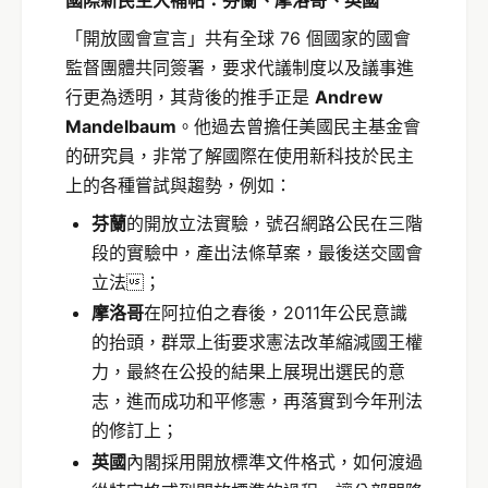
「開放國會宣言」共有全球 76 個國家的國會
監督團體共同簽署，要求代議制度以及議事進
行更為透明，其背後的推手正是
Andrew
Mandelbaum
。他過去曾擔任美國民主基金會
的研究員，非常了解國際在使用新科技於民主
上的各種嘗試與趨勢，例如：
芬蘭
的開放立法實驗，號召網路公民在三階
段的實驗中，產出法條草案，最後送交國會
立法；
摩洛哥
在阿拉伯之春後，2011年公民意識
的抬頭，群眾上街要求憲法改革縮減國王權
力，最終在公投的結果上展現出選民的意
志，進而成功和平修憲，再落實到今年刑法
的修訂上；
英國
內閣採用開放標準文件格式，如何渡過