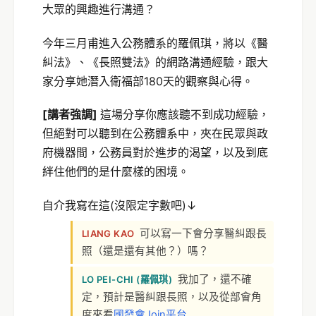
大眾的興趣進行溝通？
今年三月甫進入公務體系的羅佩琪，將以《醫
糾法》、《長照雙法》的網路溝通經驗，跟大
家分享她潛入衛福部180天的觀察與心得。
[講者強調]
這場分享你應該聽不到成功經驗，
但絕對可以聽到在公務體系中，夾在民眾與政
府機器間，公務員對於進步的渴望，以及到底
絆住他們的是什麼樣的困境。
自介我寫在這(沒限定字數吧)↓
可以寫一下會分享醫糾跟長
LIANG KAO
照（還是還有其他？）嗎？
我加了，還不確
LO PEI-CHI (羅佩琪)
定，預計是醫糾跟長照，以及從部會角
度來看
國發會Join平台