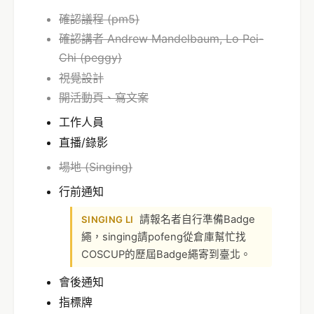
確認議程 (pm5)
確認講者 Andrew Mandelbaum, Lo Pei-
Chi (peggy)
視覺設計
開活動頁、寫文案
工作人員
直播/錄影
場地 (Singing)
行前通知
請報名者自行準備Badge
SINGING LI
繩，singing請pofeng從倉庫幫忙找
COSCUP的歷屆Badge繩寄到臺北。
會後通知
指標牌