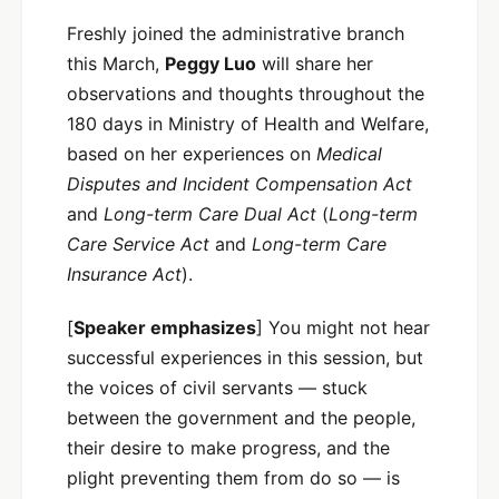
Freshly joined the administrative branch
this March,
Peggy Luo
will share her
observations and thoughts throughout the
180 days in Ministry of Health and Welfare,
based on her experiences on
Medical
Disputes and Incident Compensation Act
and
Long-term Care Dual Act
(
Long-term
Care Service Act
and
Long-term Care
Insurance Act
).
[
Speaker emphasizes
] You might not hear
successful experiences in this session, but
the voices of civil servants — stuck
between the government and the people,
their desire to make progress, and the
plight preventing them from do so — is