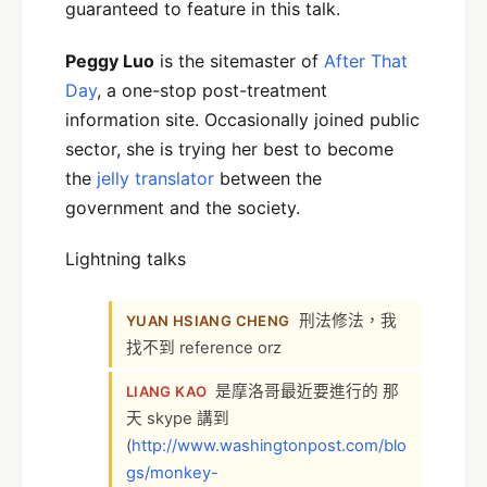
guaranteed to feature in this talk.
Peggy Luo
is the sitemaster of
After That
Day
, a one-stop post-treatment
information site. Occasionally joined public
sector, she is trying her best to become
the
jelly translator
between the
government and the society.
Lightning talks
刑法修法，我
YUAN HSIANG CHENG
找不到 reference orz
是摩洛哥最近要進行的 那
LIANG KAO
天 skype 講到
(
http://www.washingtonpost.com/blo
gs/monkey-