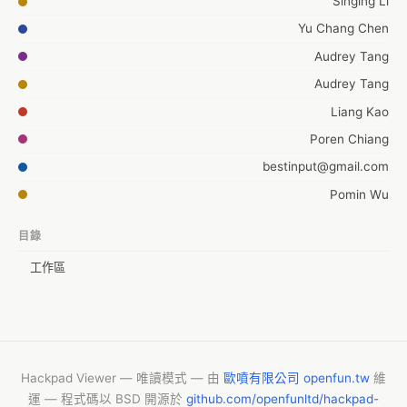
Singing Li
Yu Chang Chen
Audrey Tang
Audrey Tang
Liang Kao
Poren Chiang
bestinput@gmail.com
Pomin Wu
johnny
目錄
Lo Pei-Chi (羅佩琪)
工作區
Mg Lee
Hackpad Viewer — 唯讀模式 — 由
歐噴有限公司 openfun.tw
維
運 — 程式碼以 BSD 開源於
github.com/openfunltd/hackpad-