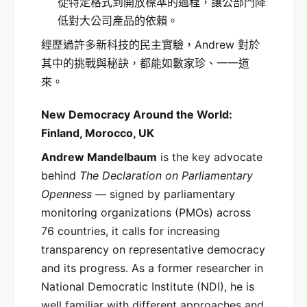
從特定格式到開放標準的過程，讓公部門降
低對大公司產品的依賴。
經歷過許多新科技的民主實驗，Andrew 對於
其中的挑戰與秘訣，都能如數家珍、一一道
來。
New Democracy Around the World:
Finland, Morocco, UK
Andrew Mandelbaum
is the key advocate
behind
The Declaration on Parliamentary
Openness
—
signed by parliamentary
monitoring organizations (PMOs) across
76 countries, it calls for increasing
transparency on representative democracy
and its progress. As a former researcher in
National Democratic Institute (NDI), he is
well familiar with different approaches and