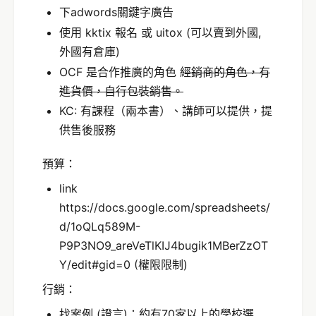
下adwords關鍵字廣告
使用 kktix 報名 或 uitox (可以賣到外國,
外國有倉庫)
OCF 是合作推廣的角色
經銷商的角色，有
進貨價，自行包裝銷售。
KC: 有課程（兩本書）、講師可以提供，提
供售後服務
預算：
link
https://docs.google.com/spreadsheets/
d/1oQLq589M-
P9P3NO9_areVeTlKIJ4bugik1MBerZzOT
Y/edit#gid=0
(權限限制)
行銷：
找案例 (證言)：約有70家以上的學校選