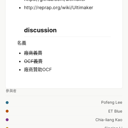
http://reprap.org/wiki/Ultimaker
discussion
名義
廠商義賣
OCF義賣
廠商贊助OCF
參與者
Pofeng Lee
ET Blue
Chia-liang Kao