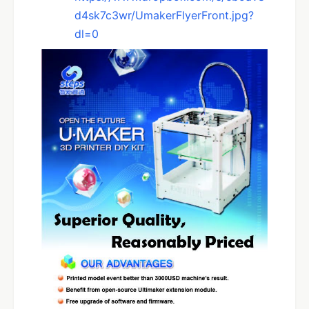
d4sk7c3wr/UmakerFlyerFront.jpg?
dl=0