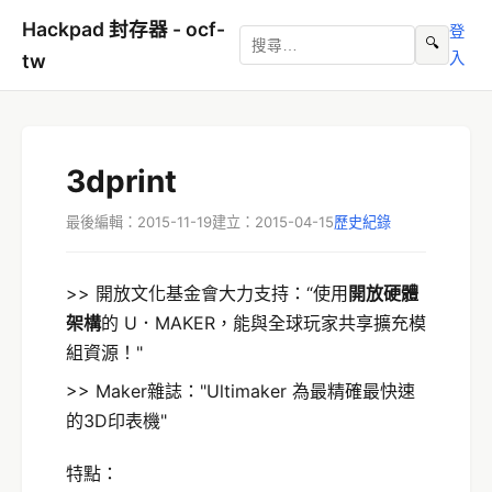
Hackpad 封存器 - ocf-
登
🔍
入
tw
3dprint
最後編輯：2015-11-19
建立：2015-04-15
歷史紀錄
>> 開放文化基金會大力支持：“使用
開放硬體
架構
的 U．MAKER，能與全球玩家共享擴充模
組資源！"
>> Maker雜誌："Ultimaker 為最精確最快速
的3D印表機"
特點：