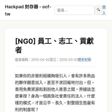
Hackpad 封存器 - ocf-
登
🔍
入
tw
[NG0] 員工、志工、貢獻
者
最後編輯：2015-04-02
建立：2015-03-03
歷史紀錄
如果你的非營利組織夠吸引人，會有許多熱血
的夥伴願意加入，甚至不求回報地付出。但，
善用免費資源和剝削他人善意之間，界線該怎
麼拿捏？身為一個肩負社會責任的法人，什麼
樣的模式，才是公平、長久、對整個生態最有
利的制度呢？